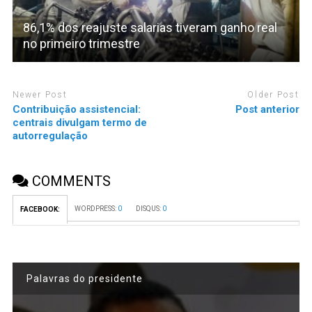
86,1% dos reajuste salarias tiveram ganho real
no primeiro trimestre
Newer Post
Older Post
Contribuição assistencial:
Post anterior
centrais divulgam termo de
autorregulação
COMMENTS
WORDPRESS:
0
DISQUS:
0
FACEBOOK:
Palavras do presidente