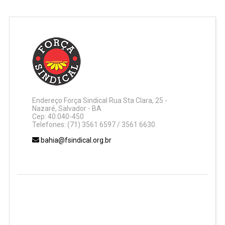
Endereço Força Sindical Rua Sta Clara, 25 -
Nazaré, Salvador - BA
Cep: 40.040-450
Telefones: (71) 3561 6597 / 3561 6630
bahia@fsindical.org.br