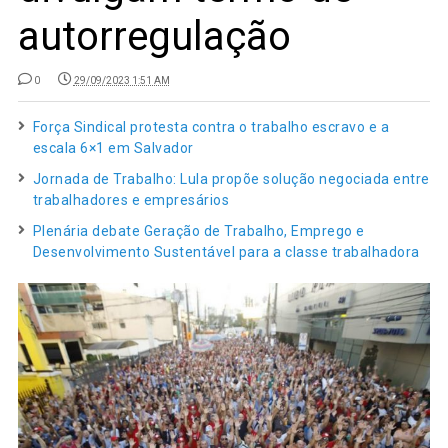
autorregulação
0
29/09/2023 1:51 AM
Força Sindical protesta contra o trabalho escravo e a
escala 6×1 em Salvador
Jornada de Trabalho: Lula propõe solução negociada entre
trabalhadores e empresários
Plenária debate Geração de Trabalho, Emprego e
Desenvolvimento Sustentável para a classe trabalhadora