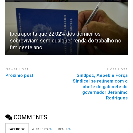
Ipea aponta que 22,02% dos domicílios
sobreviviam sem qualquer renda do trabalho no
fim deste ano
Newer Post
Older Post
Próximo post
Sindpoc, Aepeb e Força
Sindical se reúnem com o
chefe de gabinete do
governador Jerônimo
Rodrigues
COMMENTS
WORDPRESS:
0
DISQUS:
0
FACEBOOK: