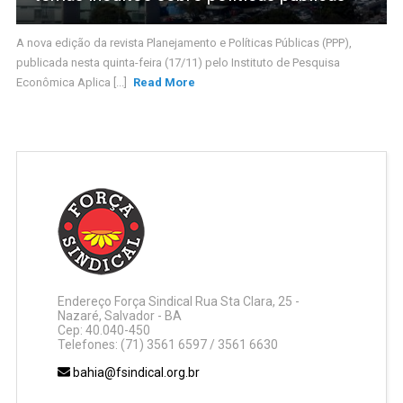
A nova edição da revista Planejamento e Políticas Públicas (PPP),
publicada nesta quinta-feira (17/11) pelo Instituto de Pesquisa
Econômica Aplica [...]
Read More
Endereço Força Sindical Rua Sta Clara, 25 -
Nazaré, Salvador - BA
Cep: 40.040-450
Telefones: (71) 3561 6597 / 3561 6630
bahia@fsindical.org.br