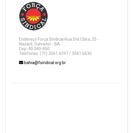
Endereço Força Sindical Rua Sta Clara, 25 -
Nazaré, Salvador - BA
Cep: 40.040-450
Telefones: (71) 3561 6597 / 3561 6630
bahia@fsindical.org.br