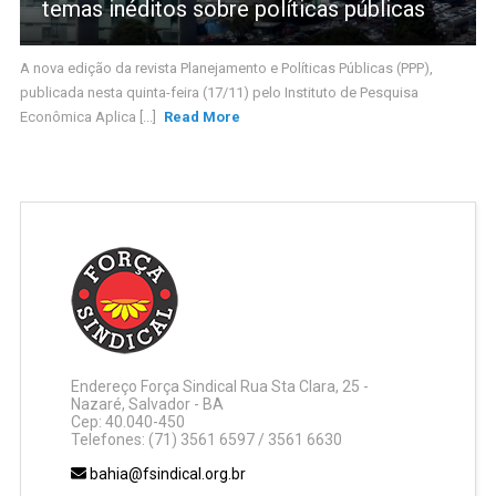
temas inéditos sobre políticas públicas
A nova edição da revista Planejamento e Políticas Públicas (PPP),
publicada nesta quinta-feira (17/11) pelo Instituto de Pesquisa
Econômica Aplica [...]
Read More
Endereço Força Sindical Rua Sta Clara, 25 -
Nazaré, Salvador - BA
Cep: 40.040-450
Telefones: (71) 3561 6597 / 3561 6630
bahia@fsindical.org.br