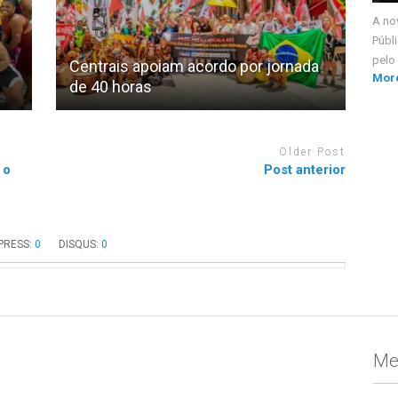
A no
Públi
pelo 
Centrais apoiam acordo por jornada
Mor
de 40 horas
Older Post
 o
Post anterior
RESS:
0
DISQUS:
0
Me