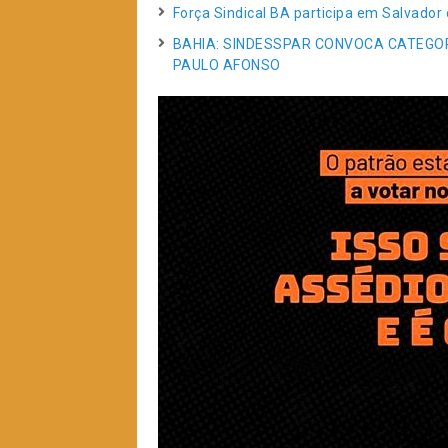
Força Sindical BA participa em Salvador
BAHIA: SINDESSPAR CONVOCA CATEGOR
PAULO AFONSO