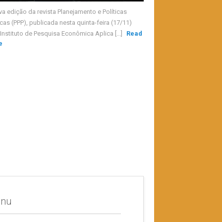
va edição da revista Planejamento e Políticas
cas (PPP), publicada nesta quinta-feira (17/11)
Instituto de Pesquisa Econômica Aplica [...]
Read
e
nu