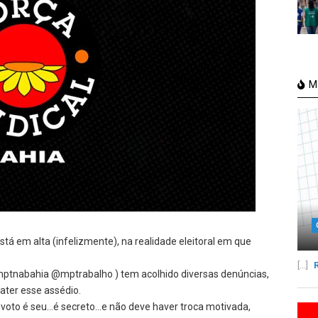
Ma
tá em alta (infelizmente), na realidade eleitoral em que
[...]
@mptnabahia @mptrabalho ) tem acolhido diversas denúncias,
ater esse assédio.
voto é seu…é secreto…e não deve haver troca motivada,