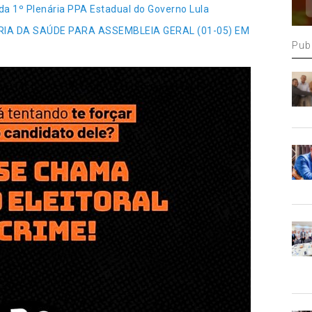
 da 1º Plenária PPA Estadual do Governo Lula
IA DA SAÚDE PARA ASSEMBLEIA GERAL (01-05) EM
Pub