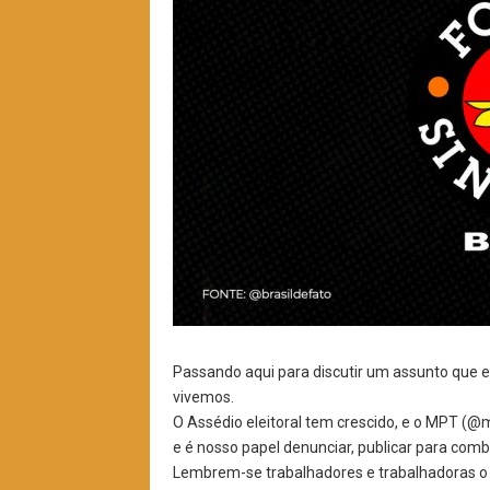
Passando aqui para discutir um assunto que es
vivemos.
O Assédio eleitoral tem crescido, e o MPT (
e é nosso papel denunciar, publicar para comb
Lembrem-se trabalhadores e trabalhadoras o 