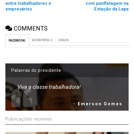
entre trabalhadores e
com panfletagem na
empresários
Estação da Lapa
COMMENTS
WORDPRESS:
0
DISQUS:
FACEBOOK:
Palavras do presidente
Viva a classe trabalhadora!
- Emerson Gomes
Publicações recentes