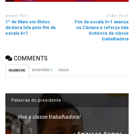
Newer Post
Older Post
1º de Maio em Ilhéus
Fim da escala 6×1 avança
destaca luta pelo fim da
na Câmara e reforça luta
escala 6×1
histórica da classe
trabalhadora
COMMENTS
WORDPRESS:
0
DISQUS:
FACEBOOK:
Palavras do presidente
Viva a classe trabalhadora!
- Emerson Gomes