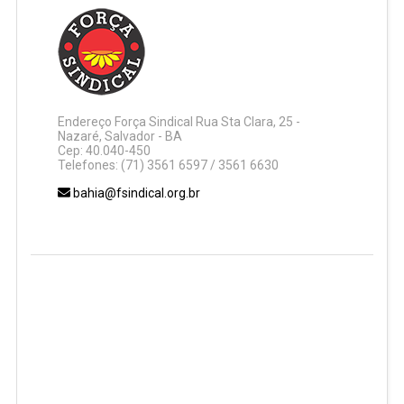
Endereço Força Sindical Rua Sta Clara, 25 -
Nazaré, Salvador - BA
Cep: 40.040-450
Telefones: (71) 3561 6597 / 3561 6630
bahia@fsindical.org.br