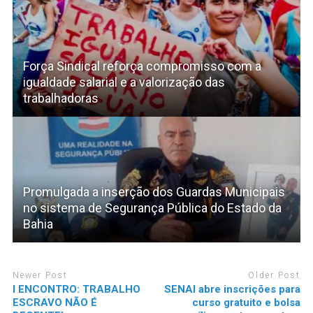
Força Sindical reforça compromisso com a
igualdade salarial e a valorização das
trabalhadoras
Promulgada a inserção dos Guardas Municipais
no sistema de Segurança Pública do Estado da
Bahia
Newer Post
Older Post
I ENCONTRO: TRABALHO
SENAI abre inscrições para
ESCRAVO NÃO É
curso gratuito e bolsa