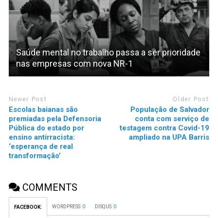
Saúde mental no trabalho passa a ser prioridade
nas empresas com nova NR-1
Newer Post
Older Post
Escolas baianas são
População de Salvador
premiadas pela Defensoria
conta com serviço de
Pública do estado por
testagem contra Covid-19
ensino antirracista:
ampliado na UPA Barris
‘esperança de real
transformação’
COMMENTS
WORDPRESS:
0
DISQUS:
0
FACEBOOK: