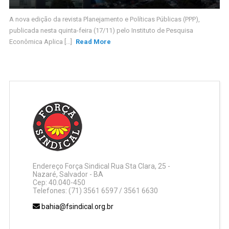
A nova edição da revista Planejamento e Políticas Públicas (PPP),
publicada nesta quinta-feira (17/11) pelo Instituto de Pesquisa
Econômica Aplica [...]
Read More
Endereço Força Sindical Rua Sta Clara, 25 -
Nazaré, Salvador - BA
Cep: 40.040-450
Telefones: (71) 3561 6597 / 3561 6630
bahia@fsindical.org.br