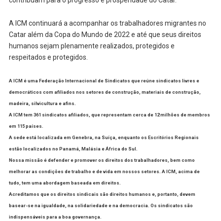
contribuam para o progresso e prosperidade do Catar.
A ICM continuará a acompanhar os trabalhadores migrantes no
Catar além da Copa do Mundo de 2022 e até que seus direitos
humanos sejam plenamente realizados, protegidos e
respeitados e protegidos.
A ICM é uma Federação Internacional de Sindicatos que reúne sindicatos livres e
democráticos com afiliados nos setores de construção, materiais de construção,
madeira, silvicultura e afins.
A ICM tem 361 sindicatos afiliados, que representam cerca de 12 milhões de membros
em 115 países.
A sede está localizada em Genebra, na Suíça, enquanto os Escritórios Regionais
estão localizados no Panamá, Malásia e África do Sul.
Nossa missão é defender e promover os direitos dos trabalhadores, bem como
melhorar as condições de trabalho e de vida em nossos setores. A ICM, acima de
tudo, tem uma abordagem baseada em direitos.
Acreditamos que os direitos sindicais são direitos humanos e, portanto, devem
basear-se na igualdade, na solidariedade e na democracia. Os sindicatos são
indispensáveis para a boa governança.