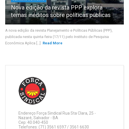
Nova edição da revista PPP explora
temas inéditos sobre políticas públicas
A nova edição da revista Planejamento e Políticas Públicas (PPP),
publicada nesta quinta-feira (17/11) pelo Instituto de Pesquisa
Econômica Aplica [...]
Read More
Endereço Força Sindical Rua Sta Clara, 25 -
Nazaré, Salvador - BA
Cep: 40.040-450
Telefones: (71) 3561 6597 / 3561 6630