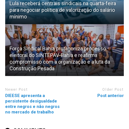
Lula receberá centrais sindicais na quarta-feira
para negociar política de valorização do salário
mínimo
Força Sindical Bahia protagoniza processo
eleitoral do SINTEPAV-Bahia e reafirma
compromisso com a organização e a luta da
Construção Pesada
Newer Post
Older Post
DIEESE apresenta a
Post anterior
persistente desigualdade
entre negros e não negros
no mercado de trabalho