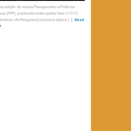
va edição da revista Planejamento e Políticas
cas (PPP), publicada nesta quinta-feira (17/11)
Instituto de Pesquisa Econômica Aplica [...]
Read
e