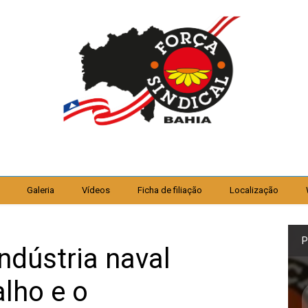
Galeria
Vídeos
Ficha de filiação
Localização
P
ndústria naval
alho e o