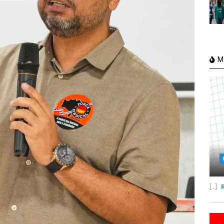
Ma
[...]