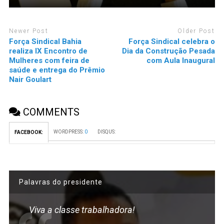
Newer Post
Older Post
Força Sindical Bahia
Força Sindical celebra o
realiza IX Encontro de
Dia da Construção Pesada
Mulheres com feira de
com Aula Inaugural
saúde e entrega do Prêmio
Nair Goulart
COMMENTS
WORDPRESS:
0
DISQUS:
FACEBOOK:
Palavras do presidente
Viva a classe trabalhadora!