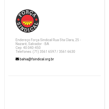
Endereço Força Sindical Rua Sta Clara, 25 -
Nazaré, Salvador - BA
Cep: 40.040-450
Telefones: (71) 3561 6597 / 3561 6630
bahia@fsindical.org.br