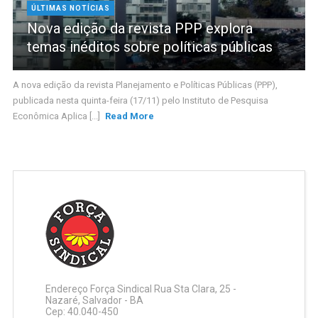
ÚLTIMAS NOTÍCIAS
Nova edição da revista PPP explora
temas inéditos sobre políticas públicas
A nova edição da revista Planejamento e Políticas Públicas (PPP),
publicada nesta quinta-feira (17/11) pelo Instituto de Pesquisa
Econômica Aplica [...]
Read More
Endereço Força Sindical Rua Sta Clara, 25 -
Nazaré, Salvador - BA
Cep: 40.040-450