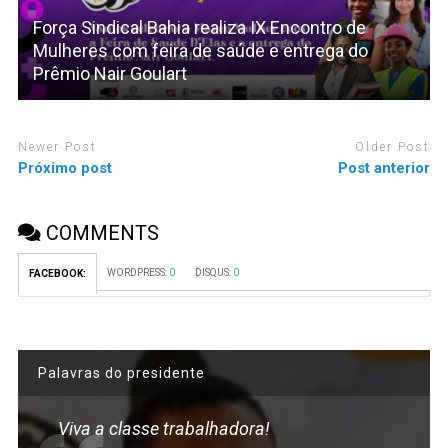
Força Sindical Bahia realiza IX Encontro de
Mulheres com feira de saúde e entrega do
Prêmio Nair Goulart
Newer Post
Older Post
Próximo post
Post anterior
COMMENTS
WORDPRESS:
0
DISQUS:
0
FACEBOOK:
Palavras do presidente
Viva a classe trabalhadora!