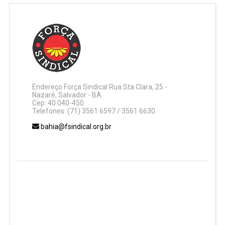
Endereço Força Sindical Rua Sta Clara, 25 -
Nazaré, Salvador - BA
Cep: 40.040-450
Telefones: (71) 3561 6597 / 3561 6630
bahia@fsindical.org.br